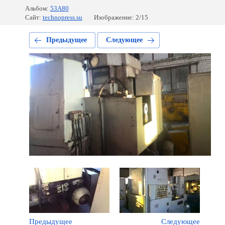
Альбом:
53А80
Сайт:
technopress.su
Изображение: 2/15
Предыдущее
Следующее
Предыдущее
Следующее